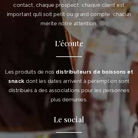
contact, chaque prospect, chaque client est
important qu’il soit petit ou grand compte, chacun
mérite notre attention.
L’écoute
Les produits de nos
distributeurs de boissons et
snack
dont les dates arrivent à péremption sont
distribués à des associations pour les personnes
plus démunies.
Le social