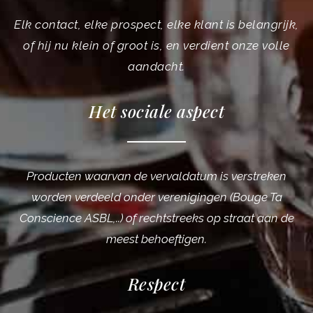
Elk contact, elke prospect, elke klant is belangrijk,
of hij nu klein of groot is, en verdient onze volle
aandacht.
Het sociale aspect
Producten waarvan de vervaldatum is verstreken
worden verdeeld onder verenigingen (Bouge Ta
Conscience ASBL,..) of rechtstreeks op straat aan de
meest behoeftigen.
Respect