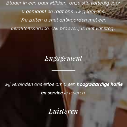
Blader in een paar klikken, onze site volledig voor
u gemaakt en laat ons uw gegevens.
We zullen u snel antwoorden met een
kwaliteitsservice. Uw proeverij is niet ver weg…
Engagement
wij verbinden ons ertoe om u een
hoogwaardige koffie
en service
te leveren.
Luisteren